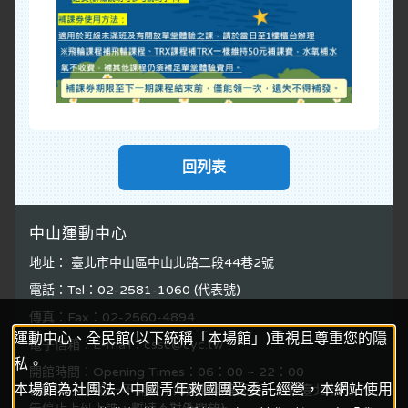
回列表
中山運動中心
地址： 臺北市中山區中山北路二段44巷2號
電話：Tel：02-2581-1060 (代表號)
傳真：Fax：02-2560-4894
運動中心、全民館(以下統稱「本場館」)重視且尊重您的隱
電子信箱：E-mail：cssc@cyc.tw
私。
開館時間：Opening Times：06：00 ~ 22：00
本場館為社團法人中國青年救國團受委託經營，本網站使用
(農曆除夕、初一不開放；如遇颱風等天災，依照臺北市政府公