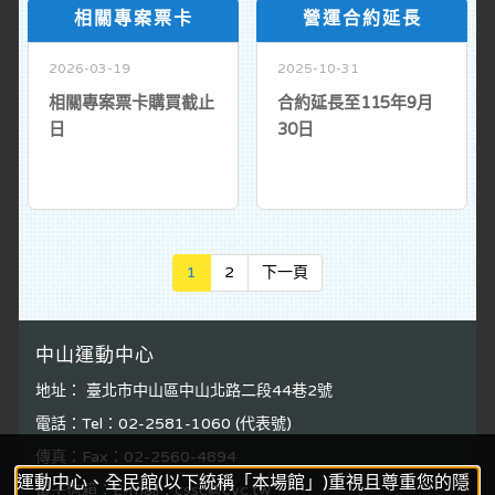
相關專案票卡
營運合約延長
2026-03-19
2025-10-31
相關專案票卡購買截止
合約延長至115年9月
日
30日
Next
1
2
下一頁
中山運動中心
地址： 臺北市中山區中山北路二段44巷2號
電話：Tel：02-2581-1060 (代表號)
傳真：Fax：02-2560-4894
運動中心、全民館(以下統稱「本場館」)重視且尊重您的隱
電子信箱：E-mail：cssc@cyc.tw